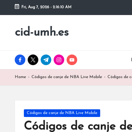
Fri, Aug 7, 2026
-
2:16:12 AM
Skip
to
cid-umh.es
content
facebook.com
twitter.com
t.me
instagram.com
youtube.com
Home
-
Códigos de canje de NBA Live Mobile
-
Códigos de c
Posted
Códigos de canje de NBA Live Mobile
in
Códigos de canje de