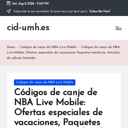
Sat, Aug 8, 2026
-
3:14:13 PM
Subscribe to our newsletter & never miss our best posts.
Subscribe Now!
Skip
to
cid-umh.es
content
Home
-
Códigos de canje de NBA Live Mobile
-
Códigos de canje de NBA
Live Mobile: Ofertas especiales de vacaciones, Paquetes temáticos, Artículos
de edición limitada
Posted
Códigos de canje de NBA Live Mobile
in
Códigos de canje de
NBA Live Mobile:
Ofertas especiales de
vacaciones, Paquetes