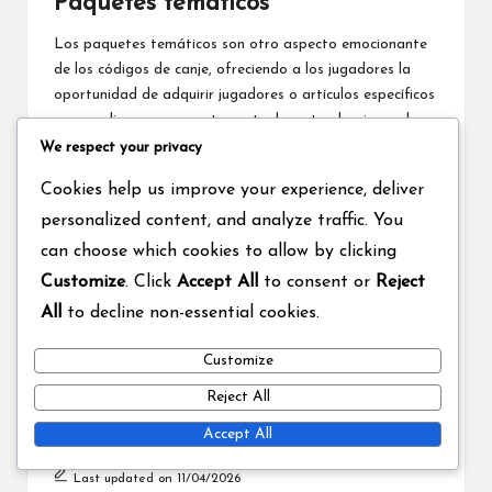
Paquetes temáticos
Los paquetes temáticos son otro aspecto emocionante
de los códigos de canje, ofreciendo a los jugadores la
oportunidad de adquirir jugadores o artículos específicos
que se alinean con eventos actuales o tendencias en la
NBA. Estos paquetes a menudo están diseñados para
We respect your privacy
mejorar el rendimiento y la estrategia del equipo,
Cookies help us improve your experience, deliver
haciéndolos atractivos para jugadores competitivos.
personalized content, and analyze traffic. You
Los jugadores deben considerar el momento de los
can choose which cookies to allow by clicking
lanzamientos de paquetes temáticos, ya que a menudo
Customize
. Click
Accept All
to consent or
Reject
coinciden con eventos del mundo real de la NBA o
actuaciones de jugadores. Mantenerse informado sobre
All
to decline non-essential cookies.
estos lanzamientos puede proporcionar una ventaja
estratégica, permitiendo a los jugadores construir
Customize
equipos más fuertes y mejorar su experiencia de juego en
Reject All
general.
Accept All
Last updated on 11/04/2026